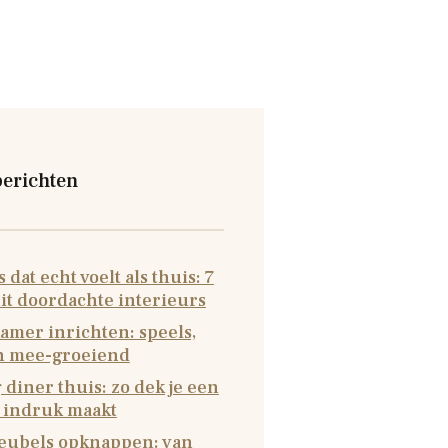
berichten
 dat echt voelt als thuis: 7
it doordachte interieurs
amer inrichten: speels,
en mee-groeiend
 diner thuis: zo dek je een
e indruk maakt
ubels opknappen: van