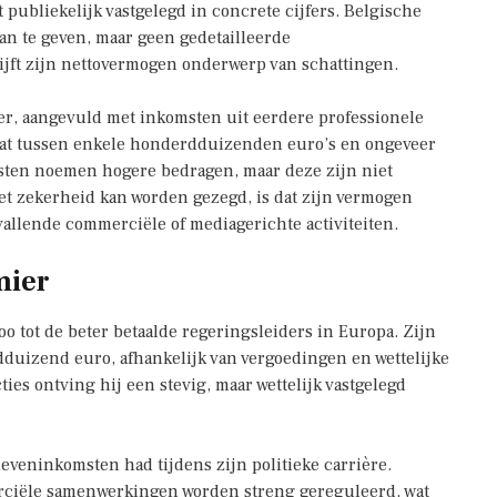
 publiekelijk vastgelegd in concrete cijfers. Belgische
aan te geven, maar geen gedetailleerde
ijft zijn nettovermogen onderwerp van schattingen.
ier, aangevuld met inkomsten uit eerdere professionele
chat tussen enkele honderdduizenden euro’s en ongeveer
jsten noemen hogere bedragen, maar deze zijn niet
et zekerheid kan worden gezegd, is dat zijn vermogen
vallende commerciële of mediagerichte activiteiten.
mier
 tot de beter betaalde regeringsleiders in Europa. Zijn
duizend euro, afhankelijk van vergoedingen en wettelijke
ies ontving hij een stevig, maar wettelijk vastgelegd
neveninkomsten had tijdens zijn politieke carrière.
ciële samenwerkingen worden streng gereguleerd, wat