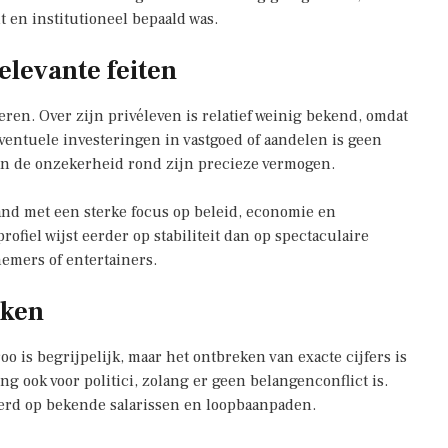
 en institutioneel bepaald was.
elevante feiten
ren. Over zijn privéleven is relatief weinig bekend, omdat
ventuele investeringen in vastgoed of aandelen is geen
aan de onzekerheid rond zijn precieze vermogen.
emand met een sterke focus op beleid, economie en
ofiel wijst eerder op stabiliteit dan op spectaculaire
emers of entertainers.
eken
 is begrijpelijk, maar het ontbreken van exacte cijfers is
g ook voor politici, zolang er geen belangenconflict is.
eerd op bekende salarissen en loopbaanpaden.