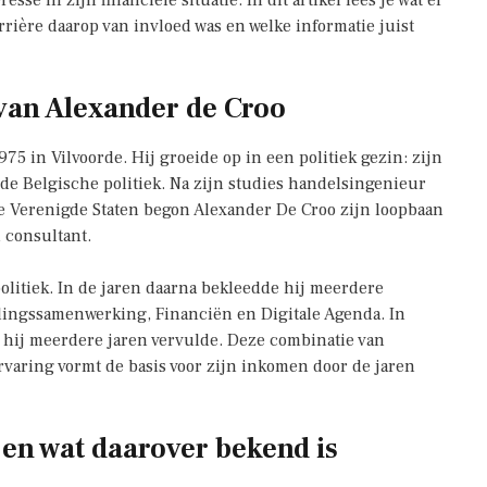
esse in zijn financiële situatie. In dit artikel lees je wat er
arrière daarop van invloed was en welke informatie juist
van Alexander de Croo
 in Vilvoorde. Hij groeide op in een politiek gezin: zijn
de Belgische politiek. Na zijn studies handelsingenieur
de Verenigde Staten begon Alexander De Croo zijn loopbaan
 consultant.
politiek. In de jaren daarna bekleedde hij meerdere
ingssamenwerking, Financiën en Digitale Agenda. In
e hij meerdere jaren vervulde. Deze combinatie van
rvaring vormt de basis voor zijn inkomen door de jaren
en wat daarover bekend is