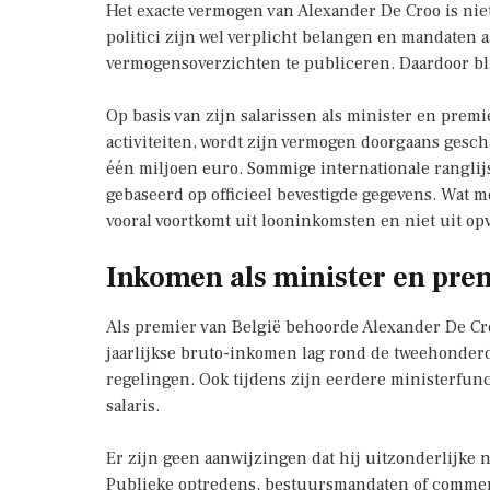
Het exacte vermogen van Alexander De Croo is niet
politici zijn wel verplicht belangen en mandaten 
vermogensoverzichten te publiceren. Daardoor bl
Op basis van zijn salarissen als minister en prem
activiteiten, wordt zijn vermogen doorgaans ges
één miljoen euro. Sommige internationale rangli
gebaseerd op officieel bevestigde gegevens. Wat m
vooral voortkomt uit looninkomsten en niet uit op
Inkomen als minister en pre
Als premier van België behoorde Alexander De Croo
jaarlijkse bruto-inkomen lag rond de tweehonderd
regelingen. Ook tijdens zijn eerdere ministerfunct
salaris.
Er zijn geen aanwijzingen dat hij uitzonderlijke 
Publieke optredens, bestuursmandaten of commer