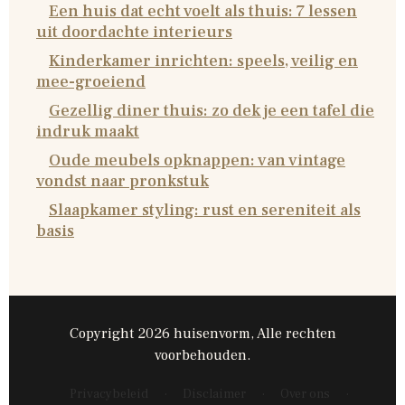
Een huis dat echt voelt als thuis: 7 lessen
uit doordachte interieurs
Kinderkamer inrichten: speels, veilig en
mee-groeiend
Gezellig diner thuis: zo dek je een tafel die
indruk maakt
Oude meubels opknappen: van vintage
vondst naar pronkstuk
Slaapkamer styling: rust en sereniteit als
basis
Copyright 2026 huisenvorm, Alle rechten
voorbehouden.
Privacybeleid
·
Disclaimer
·
Over ons
·