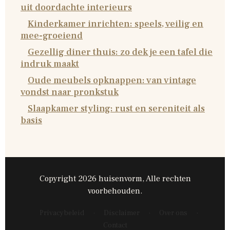
uit doordachte interieurs
Kinderkamer inrichten: speels, veilig en
mee-groeiend
Gezellig diner thuis: zo dek je een tafel die
indruk maakt
Oude meubels opknappen: van vintage
vondst naar pronkstuk
Slaapkamer styling: rust en sereniteit als
basis
Copyright 2026 huisenvorm, Alle rechten
voorbehouden.
Privacybeleid
·
Disclaimer
·
Over ons
·
Contact