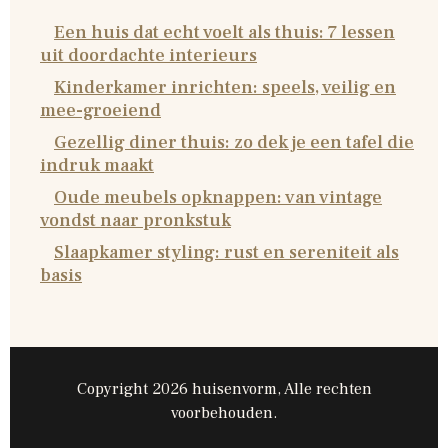
Een huis dat echt voelt als thuis: 7 lessen
uit doordachte interieurs
Kinderkamer inrichten: speels, veilig en
mee-groeiend
Gezellig diner thuis: zo dek je een tafel die
indruk maakt
Oude meubels opknappen: van vintage
vondst naar pronkstuk
Slaapkamer styling: rust en sereniteit als
basis
Copyright 2026 huisenvorm, Alle rechten
voorbehouden.