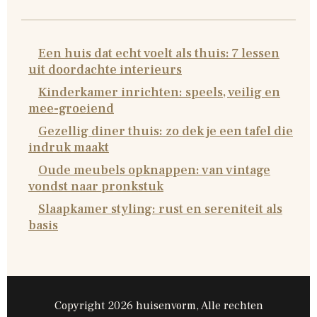
Een huis dat echt voelt als thuis: 7 lessen
uit doordachte interieurs
Kinderkamer inrichten: speels, veilig en
mee-groeiend
Gezellig diner thuis: zo dek je een tafel die
indruk maakt
Oude meubels opknappen: van vintage
vondst naar pronkstuk
Slaapkamer styling: rust en sereniteit als
basis
Copyright 2026 huisenvorm, Alle rechten