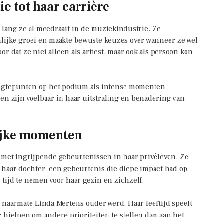
ie tot haar carrière
oe lang ze al meedraait in de muziekindustrie. Ze
ijke groei en maakte bewuste keuzes over wanneer ze wel
r dat ze niet alleen als artiest, maar ook als persoon kon
hoogtepunten op het podium als intense momenten
n zijn voelbaar in haar uitstraling en benadering van
rijke momenten
 met ingrijpende gebeurtenissen in haar privéleven. Ze
an haar dochter, een gebeurtenis die diepe impact had op
 tijd te nemen voor haar gezin en zichzelf.
 naarmate Linda Mertens ouder werd. Haar leeftijd speelt
r hielpen om andere prioriteiten te stellen dan aan het