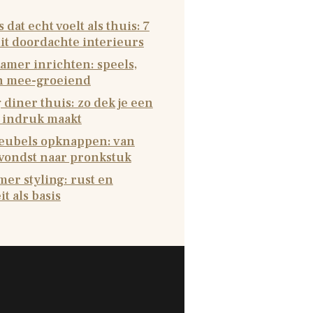
 dat echt voelt als thuis: 7
it doordachte interieurs
amer inrichten: speels,
en mee-groeiend
 diner thuis: zo dek je een
e indruk maakt
ubels opknappen: van
 vondst naar pronkstuk
er styling: rust en
it als basis