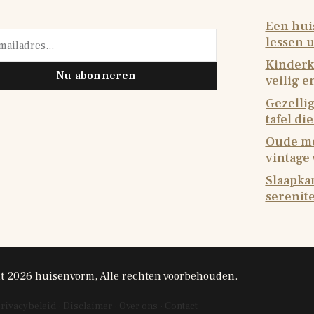
Een huis
lessen u
Kinderk
Nu abonneren
veilig 
Gezellig
tafel di
Oude me
vintage
Slaapkam
serenite
t 2026 huisenvorm, Alle rechten voorbehouden.
rivacybeleid
·
Disclaimer
·
Over ons
·
Contact