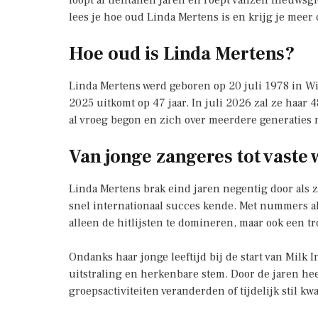
loopt al tientallen jaren en roept vanzelf nieuwsgi
lees je hoe oud Linda Mertens is en krijg je meer
Hoe oud is Linda Mertens?
Linda Mertens werd geboren op 20 juli 1978 in Wilr
2025 uitkomt op 47 jaar. In juli 2026 zal ze haar 4
al vroeg begon en zich over meerdere generaties 
Van jonge zangeres tot vaste
Linda Mertens brak eind jaren negentig door als z
snel internationaal succes kende. Met nummers al
alleen de hitlijsten te domineren, maar ook een t
Ondanks haar jonge leeftijd bij de start van Milk 
uitstraling en herkenbare stem. Door de jaren hee
groepsactiviteiten veranderden of tijdelijk stil kw