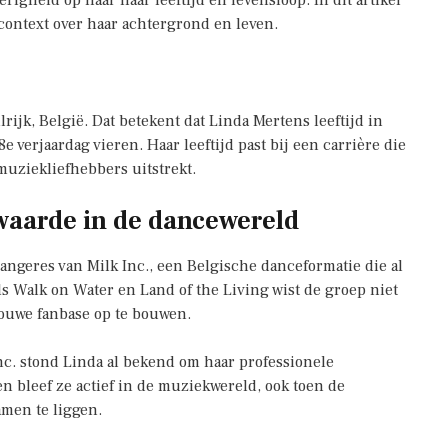
erigheid op naar haar leeftijd en levensloop. In dit artikel
 context over haar achtergrond en leven.
ijk, België. Dat betekent dat Linda Mertens leeftijd in
8e verjaardag vieren. Haar leeftijd past bij een carrière die
muziekliefhebbers uitstrekt.
 waarde in de dancewereld
angeres van Milk Inc., een Belgische danceformatie die al
s Walk on Water en Land of the Living wist de groep niet
rouwe fanbase op te bouwen.
Inc. stond Linda al bekend om haar professionele
n bleef ze actief in de muziekwereld, ook toen de
amen te liggen.