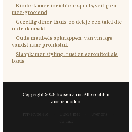
Kinderkamer inrichten: speels, veilig en
mee-groeiend
Gezellig diner thuis: zo dek je een tafel die
indruk maakt
Oude meubels opknappen: van vintage
vondst naar pronkstuk
Slaapkamer styling: rust en sereniteit als
basis
Copyright 2026 huisenvorm, Alle rechten
voorbehouden.
Privacybeleid
·
Disclaimer
·
Over ons
·
Contact