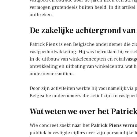
vastgoed en bouwde door de jaren heen een stevig z
vermogen grotendeels buiten beeld. In dit artikel 
ontbreken.
De zakelijke achtergrond van
Patrick Piens is een Belgische ondernemer die zi
vastgoedontwikkeling. Hij was betrokken bij vers
in de uitbouw van winkelconcepten en retailvastg
ontwikkeling en uitbating van winkelcentra, wat
ondernemersmilieu.
Door zijn activiteiten werkte hij voornamelijk vi
Belgische ondernemers die actief zijn in vastgoe
Wat weten we over het Patric
Wie concreet zoekt naar het
Patrick Piens verm
publiek bevestigde cijfers over zijn persoonlijke f