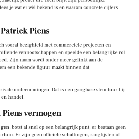
akelijk profiel uit. Toch blijft zijn persoonlijke
lees je wat er wél bekend is en waarom concrete cijfers
 Patrick Piens
ch vooral bezighield met commerciële projecten en
chillende vennootschappen en speelde een belangrijke rol
oed. Zijn naam wordt onder meer gelinkt aan de
 hem een bekende figuur maakt binnen dat
a private ondernemingen. Dat is een gangbare structuur bij
d en handel.
k Piens vermogen
ogen
, botst al snel op een belangrijk punt: er bestaan geen
ortuin. Er zijn geen officiële schattingen, ranglijsten of