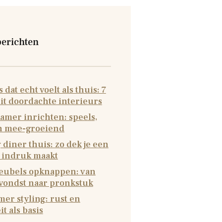
berichten
 dat echt voelt als thuis: 7
it doordachte interieurs
amer inrichten: speels,
en mee-groeiend
 diner thuis: zo dek je een
e indruk maakt
ubels opknappen: van
 vondst naar pronkstuk
er styling: rust en
it als basis