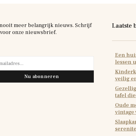
nooit meer belangrijk nieuws. Schrijf
Laatste 
 voor onze nieuwsbrief.
Een huis
lessen u
Kinderk
Nu abonneren
veilig 
Gezellig
tafel di
Oude me
vintage
Slaapkam
serenite