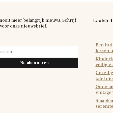
nooit meer belangrijk nieuws. Schrijf
Laatste 
 voor onze nieuwsbrief.
Een huis
lessen u
Kinderk
Nu abonneren
veilig 
Gezellig
tafel di
Oude me
vintage
Slaapkam
serenite