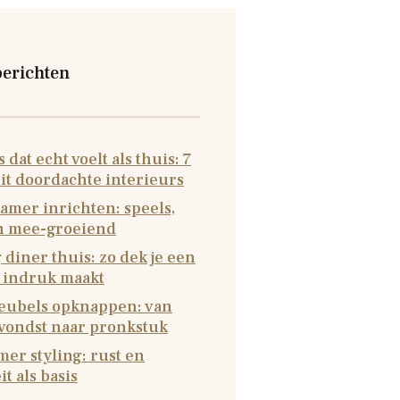
berichten
 dat echt voelt als thuis: 7
it doordachte interieurs
amer inrichten: speels,
en mee-groeiend
 diner thuis: zo dek je een
e indruk maakt
ubels opknappen: van
 vondst naar pronkstuk
er styling: rust en
it als basis