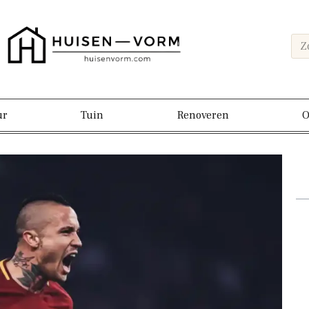
ur
Tuin
Renoveren
O