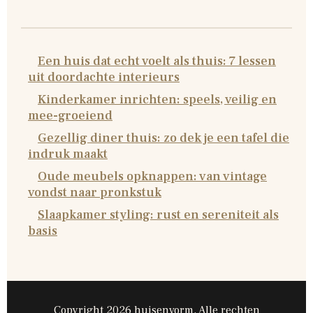
Een huis dat echt voelt als thuis: 7 lessen
uit doordachte interieurs
Kinderkamer inrichten: speels, veilig en
mee-groeiend
Gezellig diner thuis: zo dek je een tafel die
indruk maakt
Oude meubels opknappen: van vintage
vondst naar pronkstuk
Slaapkamer styling: rust en sereniteit als
basis
Copyright 2026 huisenvorm, Alle rechten